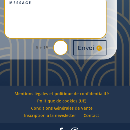
Envoi
=
6 + 15
Mentions légales et politique de confidentialité
Politique de cookies (UE)
Conditions Générales de Vente
Inscription à la newsletter
Contact